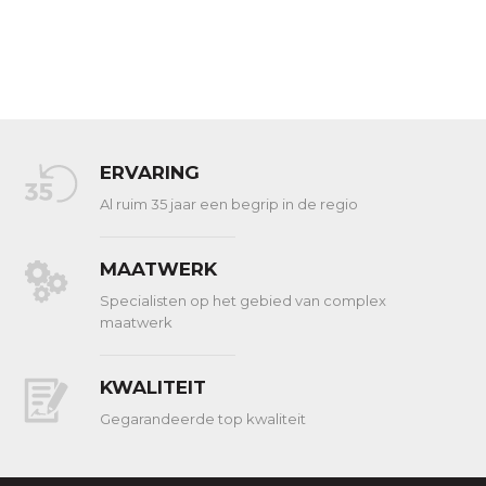
ERVARING
Al ruim 35 jaar een begrip in de regio
MAATWERK
Specialisten op het gebied van complex
maatwerk
KWALITEIT
Gegarandeerde top kwaliteit