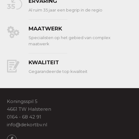
ERVARING
Al ruim 35 jaar een begrip in de regio
MAATWERK
Specialisten op het gebied van complex
maatwerk
KWALITEIT
Gegarandeerde top kwaliteit
Koningsspil 5
4661 TW Halsteren
0164 - 68 42 91
info@dekortbv.nl