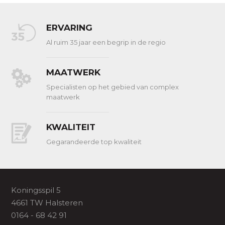
ERVARING
Al ruim 35 jaar een begrip in de regio
MAATWERK
Specialisten op het gebied van complex
maatwerk
KWALITEIT
Gegarandeerde top kwaliteit
Koningsspil 5
4661 TW Halsteren
0164 - 68 42 91